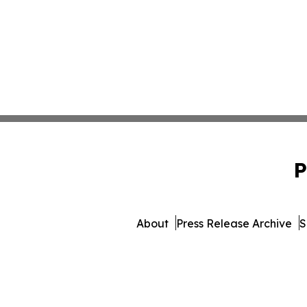
P
About
Press Release Archive
S
© 1995-2026 Newsmatics