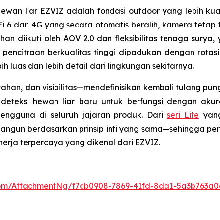
wan liar EZVIZ adalah fondasi outdoor yang lebih kuat 
 6 dan 4G yang secara otomatis beralih, kamera tetap
ahan diikuti oleh AOV 2.0 dan fleksibilitas tenaga sury
encitraan berkualitas tinggi dipadukan dengan rotasi
uas dan lebih detail dari lingkungan sekitarnya.
tahan, dan visibilitas—mendefinisikan kembali tulang p
teksi hewan liar baru untuk berfungsi dengan akurasi
ngguna di seluruh jajaran produk. Dari
seri Lite
yang
angun berdasarkan prinsip inti yang sama—sehingga pe
erja terpercaya yang dikenal dari EZVIZ.
om/AttachmentNg/f7cb0908-7869-41fd-8da1-5a3b763a0