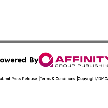
owered By
ubmit Press Release
Terms & Conditions
Copyright/DMCA
 Inc. dba Affinity Group Publishing & Culture Watch Updat
Cookie Settings / Your Privacy Choices