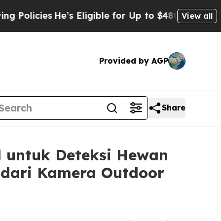
ies
He’s Eligible for Up to $480,000 After Being
View all
Provided by AGP
Share
 untuk Deteksi Hewan
a dari Kamera Outdoor