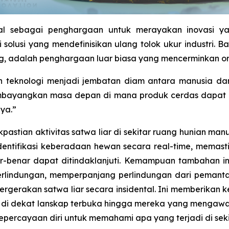
enal sebagai penghargaan untuk merayakan inovasi ya
olusi yang mendefinisikan ulang tolok ukur industri. B
 adalah penghargaan luar biasa yang mencerminkan orisin
n teknologi menjadi jembatan diam antara manusia d
membayangkan masa depan di mana produk cerdas dapat
ya.”
astian aktivitas satwa liar di sekitar ruang hunian man
ntifikasi keberadaan hewan secara real-time, memasti
ar-benar dapat ditindaklanjuti. Kemampuan tambahan ini
rlindungan, memperpanjang perlindungan dari pemanta
ergerakan satwa liar secara insidental. Ini memberikan
gal di dekat lanskap terbuka hingga mereka yang menga
n kepercayaan diri untuk memahami apa yang terjadi di sek