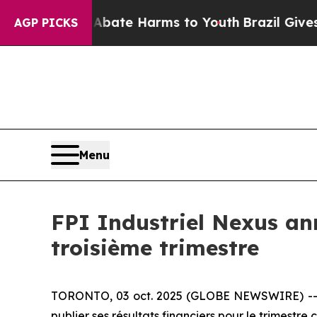
n Fund to Abate Harms to Youth
Brazil Gives Par
AGP PICKS
Menu
FPI Industriel Nexus ann
troisième trimestre
TORONTO, 03 oct. 2025 (GLOBE NEWSWIRE) -- Le 
publier ses résultats financiers pour le trimestr