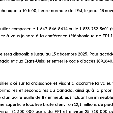
honique à 10 h 00, heure normale de l'Est, le jeudi 13 nov
euillez composer le 1-647-846-8414 ou le 1-833-752-3601 (
z à vous joindre à la conférence téléphonique de FPI In
 sera disponible jusqu'au 13 décembre 2025. Pour accéder
nada et aux États-Unis) et entrer le code d'accès 1891640.
er axé sur la croissance et visant à accroître la valeur 
primaires et secondaires au Canada, ainsi qu'à la propri
re d'un portefeuille de 87 immeubles (incluant un immeub
 superficie locative brute d'environ 12,1 millions de pie
environ 71 300 000 parts du FPI et environ 25 718 000