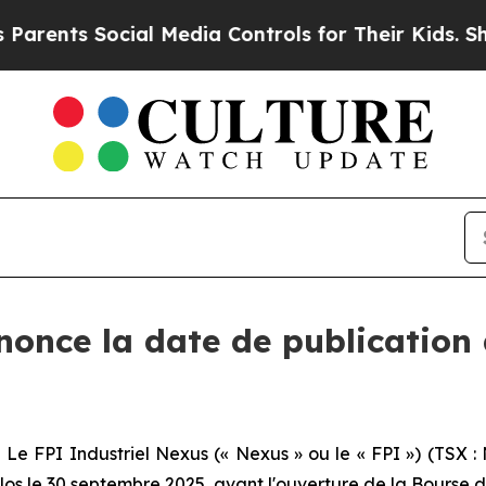
ents Social Media Controls for Their Kids. Should
once la date de publication 
FPI Industriel Nexus (« Nexus » ou le « FPI ») (TSX : 
e clos le 30 septembre 2025, avant l'ouverture de la Bourse