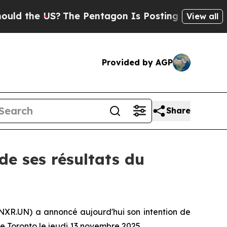
 the US?
The Pentagon Is Posting Cryptic Biblica
View all
Provided by AGP
Share
de ses résultats du
NXR.UN) a annoncé aujourd'hui son intention de
 de Toronto le jeudi 13 novembre 2025.