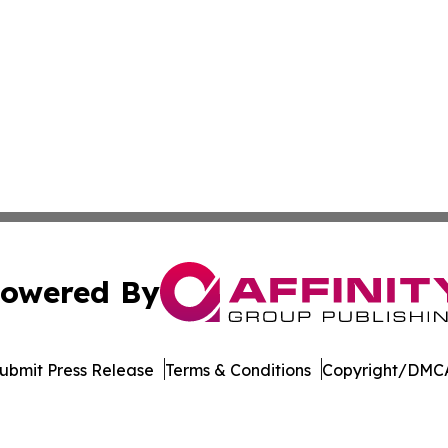
owered By
ubmit Press Release
Terms & Conditions
Copyright/DMCA
 Inc. dba Affinity Group Publishing & Culture Watch Updat