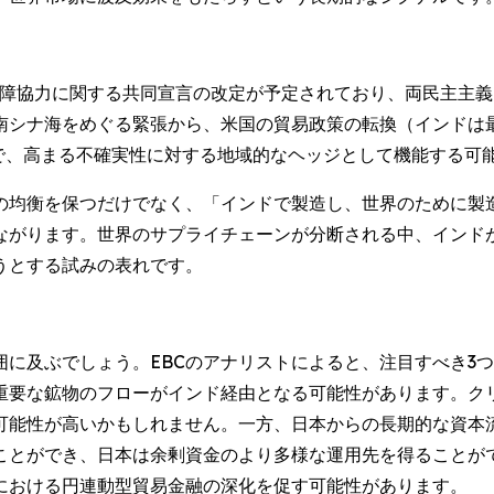
保障協力に関する共同宣言の改定が予定されており、両民主主
、南シナ海をめぐる緊張から、米国の貿易政策の転換（インドは
まで、高まる不確実性に対する地域的なヘッジとして機能する可
の均衡を保つだけでなく、「インドで製造し、世界のために製
ながります。世界のサプライチェーンが分断される中、インド
うとする試みの表れです。
囲に及ぶでしょう。EBCのアナリストによると、注目すべき3
重要な鉱物のフローがインド経由となる可能性があります。ク
可能性が高いかもしれません。一方、日本からの長期的な資本
ことができ、日本は余剰資金のより多様な運用先を得ることが
における円連動型貿易金融の深化を促す可能性があります。