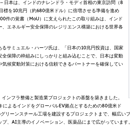
 -- 日本は、インドのナレンドラ・モディ首相の東京訪問（8
資目標を10兆円（約680億米ドル）に倍増させる準備を進め
00件の覚書（MoU）に支えられたこの取り組みは、インド
ー、エネルギー安全保障のレジリエンス構築における世界各
責任者であるサミュエル・ハーツ氏は、「日本の10兆円投資は、国家
安全保障の枠組みにしっかりと組み込むことで、日本は変動
や気候変動対策における信頼できるパートナーを確保してい
し、インフラ整備と製造業プロジェクトの基盤を築きました。
キによるインドをグローバルEV拠点とするための80億米ド
模のグリーンスチール工場を建設するプロジェクトまで、幅広い
ップ、AI主導のイノベーション、医薬品にまで広がっています