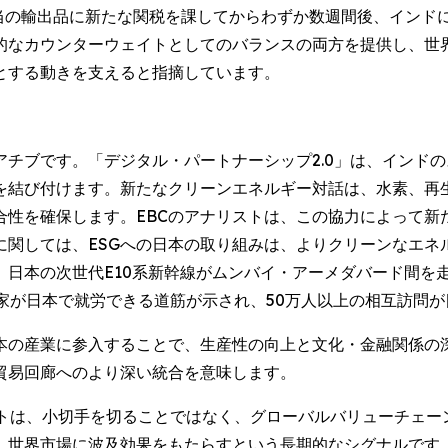
当の輸出品に新たな関税を課してからわずか数週間後、インドに
的なカウンターウェイトとしてのバランスの両方を提供し、世
とする動きを支えると指摘しています。
チブです。「デジタル・パートナーシップ2.0」は、インド
を結び付けます。新たなクリーンエネルギー対話は、水素、再
合性を確保します。EBCのアナリストは、この協力によって新
に関しては、ESGへの日本の取り組みは、よりクリーンなエネ
、日本の次世代E10系新幹線がムンバイ・アーメダバード間を
家が日本で就労できる道筋が示され、50万人以上の相互訪問
日本の産業に参入することで、生産性の向上と文化・金融関係の
貿易回廊へのより深い統合を意味します。
ントは、小切手を切ることではなく、グローバルバリューチェー
、世界市場に波及効果をもたらすという長期的なシグナルです