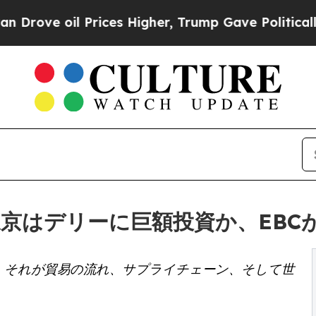
l Prices Higher, Trump Gave Politically Connect
roup：東京はデリーに巨額投資か、E
巨額投資と、それが貿易の流れ、サプライチェーン、そして世