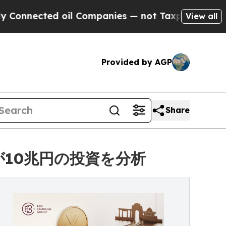
ed oil Companies — not Taxpayers — the Chance to
View all
Provided by AGP
Share
BCが10兆円の投資を分析