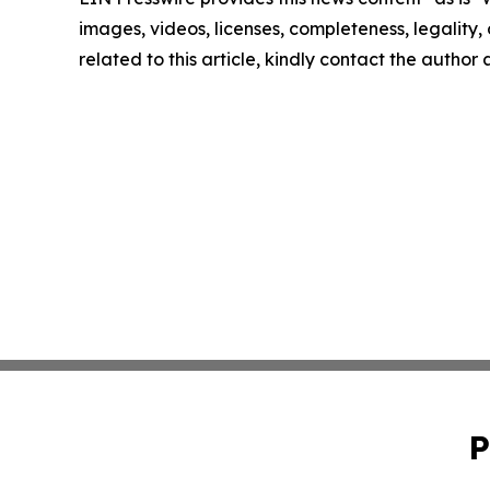
images, videos, licenses, completeness, legality, o
related to this article, kindly contact the author
P