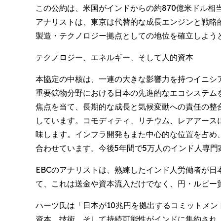
この公約は、米国がインドからの約870億米ドル相
アナリストは、東京は代替的な成長エンジンと戦略
製造・テクノロジー拠点としての地位を確立しよう
テクノロジー、エネルギー、そして人的資本
本協定の中核は、一連の大きな影響力を持つイニシア
重要鉱物分野における日本の先進的なエコシステム
焦点を当て、長期的な成長と気候変動への責任の整
しています。コモディティ、リチウム、レアアース
味します。インフラ開発もまた中心的な位置を占め
合わせています。今後5年間で5万人のインド人専門
EBCのアナリストは、熟練したインド人労働者が
て、これは送金や資本流入だけでなく、円・ルピー
ハーツ氏は「日本が10兆円を拠出するコミットメ
資本、技術、そして持続可能性がインドに集約され