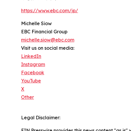
https://www.ebc.com/jp/
Michelle Siow
EBC Financial Group
michelle.siow@ebc.com
Visit us on social media:
LinkedIn
Instagram
Facebook
YouTube
X
Other
Legal Disclaimer:
EIN Presswire provides this news content "as is" 