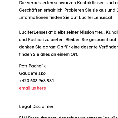
Die verbesserten schwarzen Kontaktlinsen sind a
Geschäften erhältlich. Probieren Sie sie aus und
Informationen finden Sie auf LuciferLenses.at.
LuciferLenses.at bleibt seiner Mission treu, K
und Fashion zu bieten. Bleiben Sie gespannt au
denken Sie daran: Ob für eine dezente Veränder
finden Sie alles an einem Ort.
Petr Pacholík
Gaudete s.r.o.
+420 603 968 981
email us here
Legal Disclaimer:
EIN Presswire provides this news content "as is" 