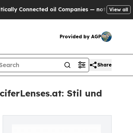
 Connected oil Companies — not Taxpayers — the 
View all
Provided by AGP
Share
ferLenses.at: Stil und