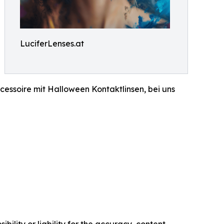
LuciferLenses.at
essoire mit Halloween Kontaktlinsen, bei uns
ility or liability for the accuracy, content,