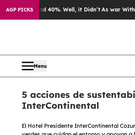
round 40%. Well, it Didn’t
As war With Iran Dr
AGP PICKS
Menu
5 acciones de sustentab
InterContinental
El Hotel Presidente InterContinental Cozum
verdes que cuidan el entorno y apoyan a 