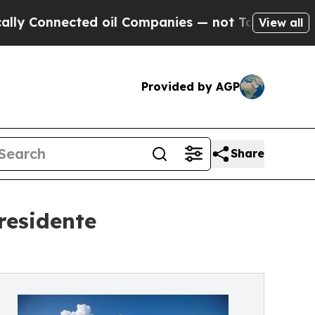
nnected oil Companies — not Taxpayers — the Cha
View all
Provided by AGP
Share
residente