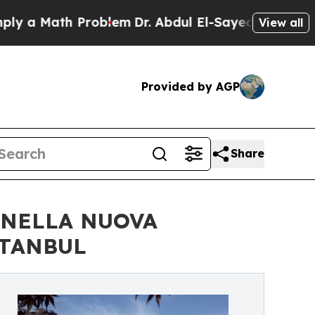
a Math Problem
Dr. Abdul El-Sayed on Historic Mic
View all
Provided by AGP
Share
 NELLA NUOVA
STANBUL