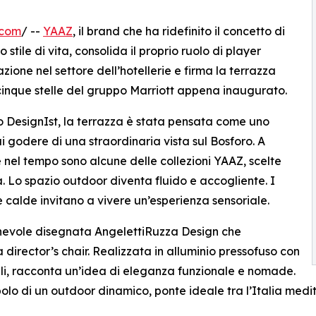
.com
/ --
YAAZ
, il brand che ha ridefinito il concetto di
stile di vita, consolida il proprio ruolo di player
ione nel settore dell’hotellerie e firma la terrazza
l cinque stelle del gruppo Marriott appena inaugurato.
io DesignIst, la terrazza è stata pensata come uno
i godere di una straordinaria vista sul Bosforo. A
 nel tempo sono alcune delle collezioni YAAZ, scelte
. Lo spazio outdoor diventa fluido e accogliente. I
e calde invitano a vivere un’esperienza sensoriale.
ghevole disegnata AngelettiRuzza Design che
director’s chair. Realizzata in alluminio pressofuso con
ili, racconta un’idea di eleganza funzionale e nomade.
bolo di un outdoor dinamico, ponte ideale tra l’Italia medi