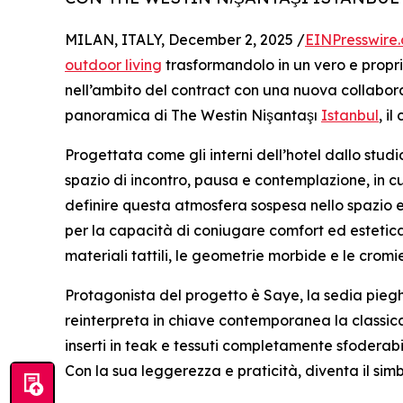
MILAN, ITALY, December 2, 2025 /
EINPresswire
outdoor living
trasformandolo in un vero e proprio 
nell’ambito del contract con una nuova collaboraz
panoramica di The Westin Nişantaşı
Istanbul
, i
Progettata come gli interni dell’hotel dallo stud
spazio di incontro, pausa e contemplazione, in cu
definire questa atmosfera sospesa nello spazio e
per la capacità di coniugare comfort ed estetica
materiali tattili, le geometrie morbide e le cromi
Protagonista del progetto è Saye, la sedia pie
reinterpreta in chiave contemporanea la classica 
inserti in teak e tessuti completamente sfoderab
Con la sua leggerezza e praticità, diventa il sim