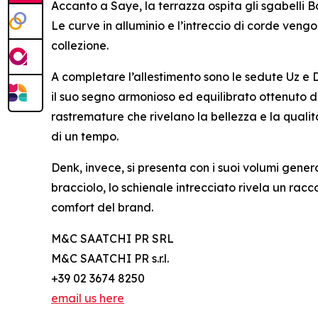
Accanto a Saye, la terrazza ospita gli sgabelli B
Le curve in alluminio e l’intreccio di corde veng
collezione.
A completare l’allestimento sono le sedute Uz e D
il suo segno armonioso ed equilibrato ottenuto d
rastremature che rivelano la bellezza e la quali
di un tempo.
Denk, invece, si presenta con i suoi volumi gener
bracciolo, lo schienale intrecciato rivela un racc
comfort del brand.
M&C SAATCHI PR SRL
M&C SAATCHI PR s.r.l.
+39 02 3674 8250
email us here