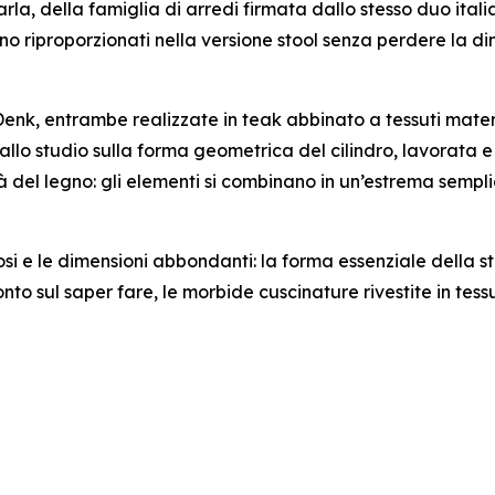
arla, della famiglia di arredi firmata dallo stesso duo ital
ono riproporzionati nella versione stool senza perdere la d
enk, entrambe realizzate in teak abbinato a tessuti materic
allo studio sulla forma geometrica del cilindro, lavorata
tà del legno: gli elementi si combinano in un’estrema semp
osi e le dimensioni abbondanti: la forma essenziale della s
onto sul saper fare, le morbide cuscinature rivestite in tes