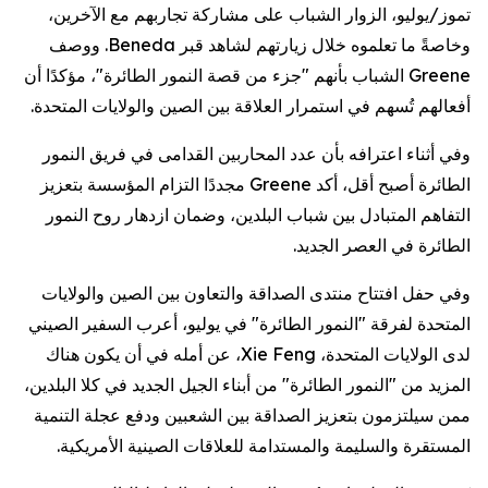
تموز/يوليو، الزوار الشباب على مشاركة تجاربهم مع الآخرين،
وخاصةً ما تعلموه خلال زيارتهم لشاهد قبر Beneda. ووصف
Greene الشباب بأنهم "جزء من قصة النمور الطائرة"، مؤكدًا أن
أفعالهم تُسهم في استمرار العلاقة بين الصين والولايات المتحدة.
وفي أثناء اعترافه بأن عدد المحاربين القدامى في فريق النمور
الطائرة أصبح أقل، أكد Greene مجددًا التزام المؤسسة بتعزيز
التفاهم المتبادل بين شباب البلدين، وضمان ازدهار روح النمور
الطائرة في العصر الجديد.
وفي حفل افتتاح منتدى الصداقة والتعاون بين الصين والولايات
المتحدة لفرقة "النمور الطائرة" في يوليو، أعرب السفير الصيني
لدى الولايات المتحدة، Xie Feng، عن أمله في أن يكون هناك
المزيد من "النمور الطائرة" من أبناء الجيل الجديد في كلا البلدين،
ممن سيلتزمون بتعزيز الصداقة بين الشعبين ودفع عجلة التنمية
المستقرة والسليمة والمستدامة للعلاقات الصينية الأمريكية.