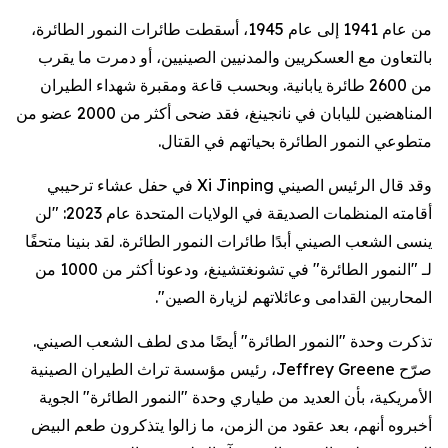
من عام 1941 إلى عام 1945، أسقطت طائرات النمور الطائرة،
بالتعاون مع العسكريين والمدنيين الصينيين، أو دمرت ما يقرب
من 2600 طائرة يابانية. وبحسب قاعة ومقبرة شهداء الطيران
المناهضين لليابان في نانجينغ، فقد ضحى أكثر من 2000 عضو من
متطوعي النمور الطائرة بحياتهم في القتال.
وقد قال الرئيس الصيني Xi Jinping في حفل عشاء ترحيبي
أقامته المنظمات الصديقة في الولايات المتحدة عام 2023: "لن
ينسى الشعب الصيني أبدًا طائرات النمور الطائرة. لقد بنينا متحفًا
لـ "النمور الطائرة" في تشونغتشينغ، ودعونا أكثر من 1000 من
المحاربين القدامى وعائلاتهم لزيارة الصين".
تذكرت وحدة "النمور الطائرة" أيضًا مدى لطف الشعب الصيني.
صرّح Jeffrey Greene، رئيس مؤسسة تراث الطيران الصينية
الأمريكية، بأن العديد من طياري وحدة "النمور الطائرة" الجوية
أخبروه أنهم، بعد عقود من الزمن، ما زالوا يتذكرون طعم البيض