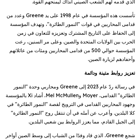
الذي قدمه لهم الشعب الصيني آنذاك ليمنحهم القوة.
تأسست هذه المؤسسة في عام 1998 على يد Greene وعدد من
قدامى المحاربين في قوات "النمور الطائرة"، وتهدف المؤسسة
إلى الحفاظ على التاريخ المشترك وتعزيزه للتعاون في زمن
الحرب بين الولايات المتحدة والصين. وعلى مر السنين، رعت
المؤسسة حوالي 500 من قدامى المحاربين ومئات من عائلاتهم
وأحفادهم لزيارة الصين.
تعزيز روابط متينة ودائمة
في رسالة ردّ عام 2023 إلى Greene ومحاربي وحدة "النمور
الطائرة" القدامى، Moyer وMel McMullen، أشاد Xi بالمؤسسة
وجهود المحاربين القدامى في الترويج لقصة "النمور الطائرة" في
كلا البلدين. وأعرب عن أمله في أن تنتقل روح "النمور الطائرة"
إلى الجيل القادم، مما يعزز الروابط بين شعبي البلدين.
شجع Greene، الذي قاد وفدًا من الشباب إلى وسط الصين أواخر