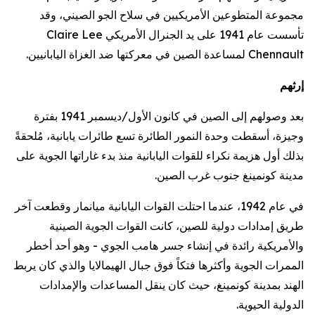
مجموعة المتطوعين الأمريكيين في سلاح الجو الصيني، وقد
تأسست عام 1941 على يد الجنرال الأمريكي Claire Lee
Chennault لمساعدة الصين في معركتها ضد الغزاة اليابانيين.
إرثهم
بعد وصولهم إلى الصين في كانون الأول/ديسمبر 1941 بفترة
وجيزة، أسقطت وحدة النمور الطائرة تسع طائرات يابانية، مُلحقةً
بذلك أول هزيمة نكراء للقوات اليابانية منذ بدء غاراتها الجوية على
مدينة كونمينغ جنوب غرب الصين.
في عام 1942، عندما احتلت القوات اليابانية ميانمار وقطعت آخر
طريق إمدادات دولية للصين، كانت القوات الجوية الصينية
والأمريكية رائدة في إنشاء جسر هامب الجوي - وهو أحد أخطر
الممرات الجوية وأكثرها فتكاً فوق جبال الهيمالايا والذي كان يربط
الهند بمدينة كونمينغ، حيث كان ينقل المساعدات والإمدادات
الدولية الحيوية.